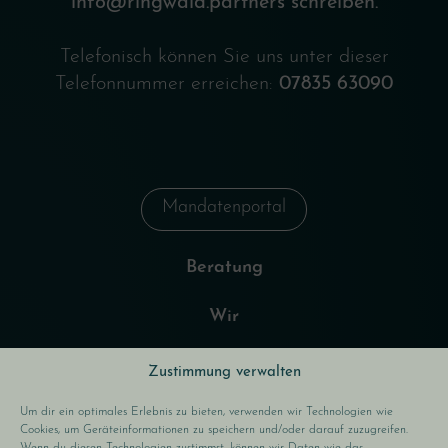
info@ringwald.partners
schreiben.
Telefonisch können Sie uns unter dieser
Telefonnummer erreichen:
07835 63090
Mandatenportal
Beratung
Wir
Karriere
Zustimmung verwalten
Um dir ein optimales Erlebnis zu bieten, verwenden wir Technologien wie
Cookies, um Geräteinformationen zu speichern und/oder darauf zuzugreifen.